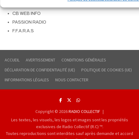
CIBI PASSION
CB WEB INFO
PASSION RADIO
F.F.A.R.A.S
ACCUEIL
AVERTISSEMENT
CONDITIONS GÉNÉRALES
DÉCLARATION DE CONFIDENTIALITÉ (UE)
POLITIQUE DE COOKIES (UE)
INFORMATIONS LÉGALES
NOUS CONTACTER
Copyright © 2026
RADIO COLLECTIF
Les textes, les visuels, les logos et images sont les propriétés
exclusives de Radio Collectif (R.C) ™.
Toutes reproductions sont interdites sauf après demande et accord