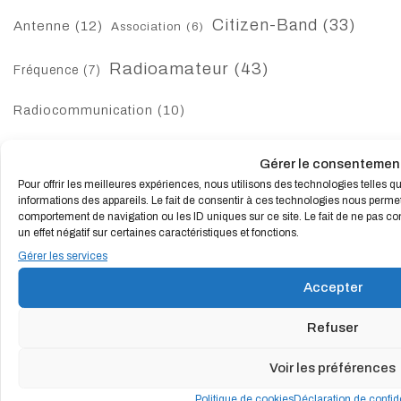
Citizen-Band
(33)
Antenne
(12)
Association
(6)
Radioamateur
(43)
Fréquence
(7)
Radiocommunication
(10)
Gérer le consentemen
DERNIERS ARTICLES
Pour offrir les meilleures expériences, nous utilisons des technologies telles 
informations des appareils. Le fait de consentir à ces technologies nous permet
comportement de navigation ou les ID uniques sur ce site. Le fait de ne pas co
F.F.A.R.A.S. : LA RADIOCOMMUNICATION S’ORGANISE AU
un effet négatif sur certaines caractéristiques et fonctions.
SERVICE DE TOUS
Gérer les services
LE LPD DANS LA RADIOCOMMUNICATION
Accepter
LES RADIO-CLUBS EN FRANCE
Refuser
Voir les préférences
NOS PARTENAIRES OFFICIELS
Politique de cookies
Déclaration de confide