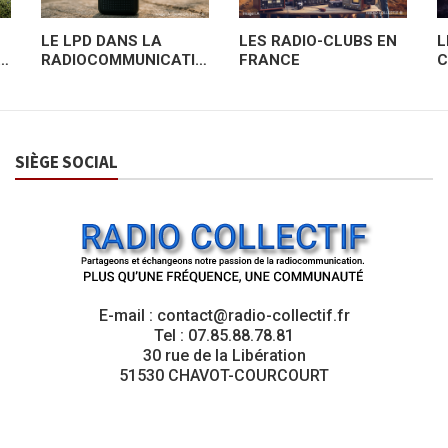
LE LPD DANS LA
LES RADIO-CLUBS EN
L
O
RADIOCOMMUNICATIO
FRANCE
C
N
O
U
SIÈGE SOCIAL
E-mail : contact@radio-collectif.fr
Tel : 07.85.88.78.81
30 rue de la Libération
51530 CHAVOT-COURCOURT