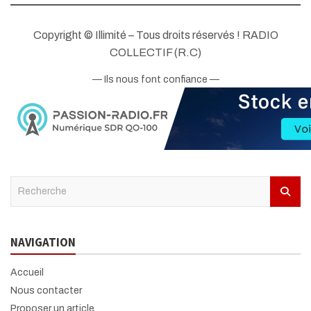
Copyright © Illimité – Tous droits réservés ! RADIO
COLLECTIF (R.C)
— Ils nous font confiance —
S
e
a
r
NAVIGATION
c
h
Accueil
Nous contacter
Proposer un article