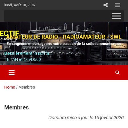
Skip
lundi, août 10, 2026
to
content
RADIO COLLECTIF
PLUS QU'UNE FRÉQUENCE, UNE COMMUNAUTÉ.
Dernièrement inscrits :
TETAN et 14VD500
Home
Membres
Membres
Dernière mise à jour le 15 février 2026