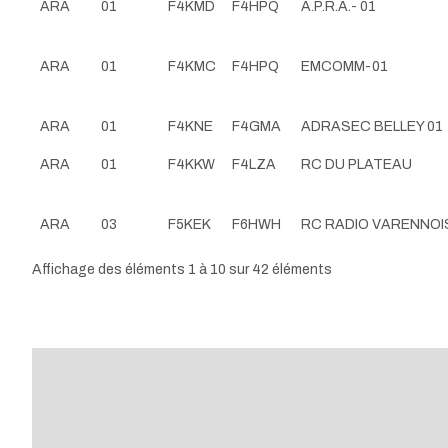
ARA
01
F4KMD
F4HPQ
A.P.R.A.- 01
ARA
01
F4KMC
F4HPQ
EMCOMM-01
ARA
01
F4KNE
F4GMA
ADRASEC BELLEY 01
ARA
01
F4KKW
F4LZA
RC DU PLATEAU
ARA
03
F5KEK
F6HWH
RC RADIO VARENNOI
Affichage des éléments 1 à 10 sur 42 éléments