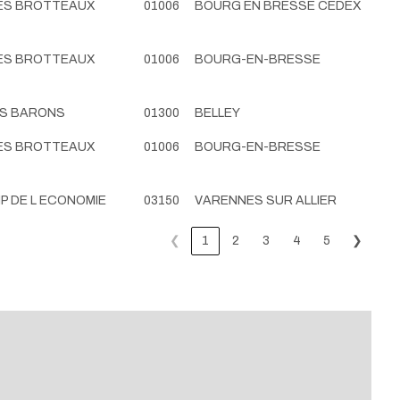
DES BROTTEAUX
01006
BOURG EN BRESSE CEDEX
DES BROTTEAUX
01006
BOURG-EN-BRESSE
ES BARONS
01300
BELLEY
DES BROTTEAUX
01006
BOURG-EN-BRESSE
IMP DE L ECONOMIE
03150
VARENNES SUR ALLIER
❮
1
2
3
4
5
❯