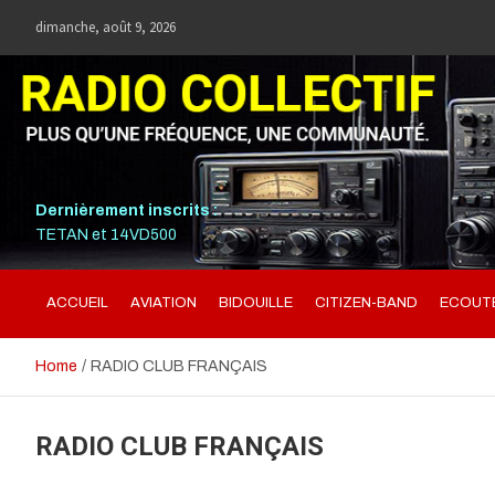
Skip
dimanche, août 9, 2026
to
content
RADIO COLLECTIF
PLUS QU'UNE FRÉQUENCE, UNE COMMUNAUTÉ.
Dernièrement inscrits :
TETAN et 14VD500
ACCUEIL
AVIATION
BIDOUILLE
CITIZEN-BAND
ECOUTE
Home
RADIO CLUB FRANÇAIS
RADIO CLUB FRANÇAIS