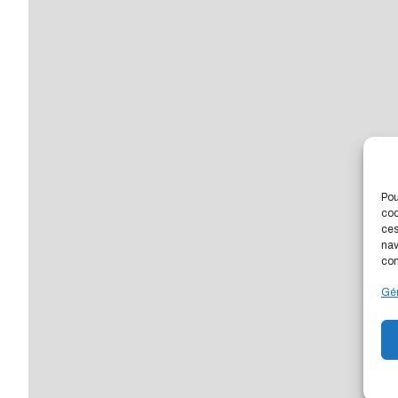
Pou
coo
ces
nav
con
Gér