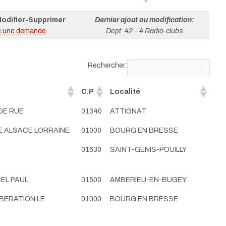
odifier-Supprimer
Dernier ajout ou modification:
e une demande
Dept. 42 – 4 Radio-club
s
Rechercher:
2
C.P
Localité
DE RUE
01340
ATTIGNAT
E ALSACE LORRAINE
01000
BOURG EN BRESSE
01630
SAINT-GENIS-POUILLY
EL PAUL
01500
AMBERIEU-EN-BUGEY
IBERATION LE
01000
BOURG EN BRESSE