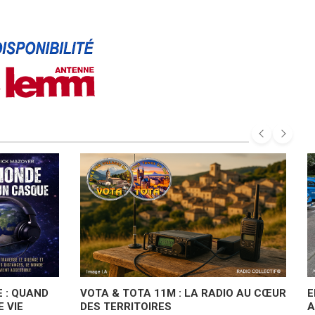
 : QUAND
VOTA & TOTA 11M : LA RADIO AU CŒUR
E
 VIE
DES TERRITOIRES
A