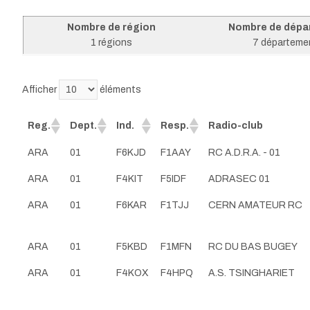
Nombre de région
Nombre de dépa
1 régions
7 départeme
Afficher
éléments
Reg.
Dept.
Ind.
Resp.
Radio-club
ARA
01
F6KJD
F1AAY
RC A.D.R.A. - 01
ARA
01
F4KIT
F5IDF
ADRASEC 01
ARA
01
F6KAR
F1TJJ
CERN AMATEUR RC
ARA
01
F5KBD
F1MFN
RC DU BAS BUGEY
ARA
01
F4KOX
F4HPQ
A.S. TSINGHARIET