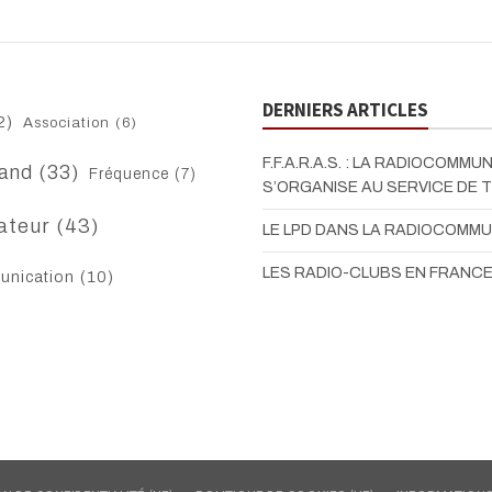
DERNIERS ARTICLES
2)
Association
(6)
F.F.A.R.A.S. : LA RADIOCOMMU
and
(33)
Fréquence
(7)
S’ORGANISE AU SERVICE DE 
ateur
(43)
LE LPD DANS LA RADIOCOMM
LES RADIO-CLUBS EN FRANC
nication
(10)