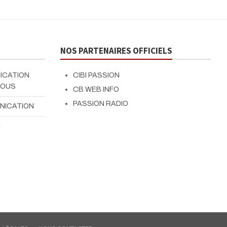
V
NOS PARTENAIRES OFFICIELS
NICATION
CIBI PASSION
TOUS
CB WEB INFO
PASSION RADIO
UNICATION
E