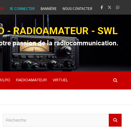
SSE
SE CONNECTER
BANNIÈRE
NOUS CONTACTER
R/LPD
RADIOAMATEUR
VIRTUEL
S
e
a