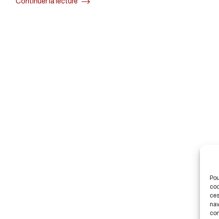
Continuer la lecture
Pou
coo
ces
nav
con