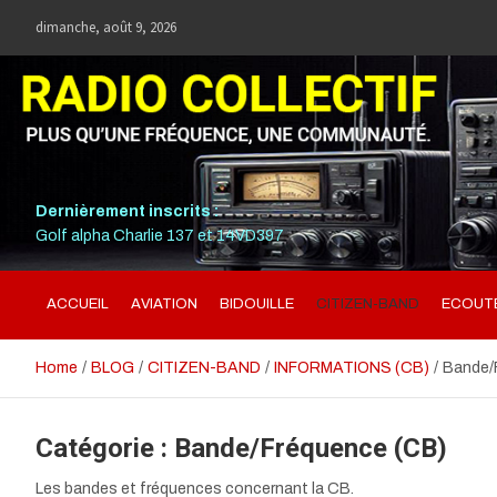
Skip
dimanche, août 9, 2026
to
content
RADIO COLLECTIF
PLUS QU'UNE FRÉQUENCE, UNE COMMUNAUTÉ.
Dernièrement inscrits :
Golf alpha Charlie 137 et 14VD397
ACCUEIL
AVIATION
BIDOUILLE
CITIZEN-BAND
ECOUTE
Home
BLOG
CITIZEN-BAND
INFORMATIONS (CB)
Bande/
Catégorie :
Bande/Fréquence (CB)
Les bandes et fréquences concernant la CB.