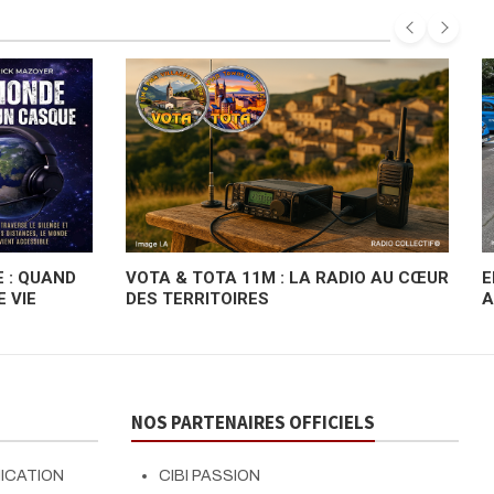
 : QUAND
VOTA & TOTA 11M : LA RADIO AU CŒUR
E
 VIE
DES TERRITOIRES
A
V
NOS PARTENAIRES OFFICIELS
NICATION
CIBI PASSION