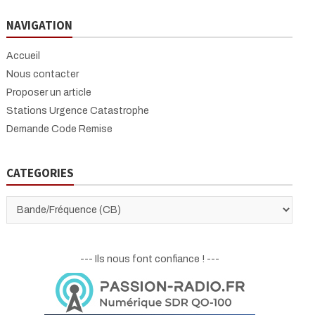
r
NAVIGATION
c
h
Accueil
Nous contacter
Proposer un article
Stations Urgence Catastrophe
Demande Code Remise
CATEGORIES
CATEGORIES
--- Ils nous font confiance ! ---