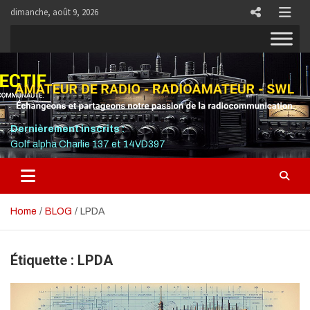
Skip
dimanche, août 9, 2026
to
content
RADIO COLLECTIF
PLUS QU'UNE FRÉQUENCE, UNE COMMUNAUTÉ.
Dernièrement inscrits :
Golf alpha Charlie 137 et 14VD397
Home
BLOG
LPDA
Étiquette :
LPDA