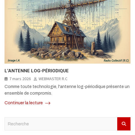
L’ANTENNE LOG-PÉRIODIQUE
7 mars 2026
WEBMASTER R.C
Comme toute technologie, l'antenne log-périodique présente un
ensemble de compromis.
Continuer la lecture
S
e
a