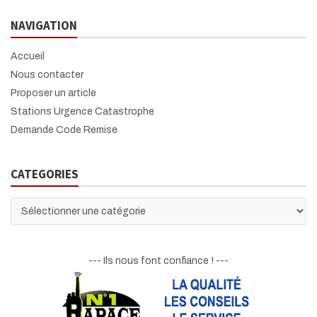
r
NAVIGATION
c
h
Accueil
Nous contacter
Proposer un article
Stations Urgence Catastrophe
Demande Code Remise
CATEGORIES
CATEGORIES
--- Ils nous font confiance ! ---