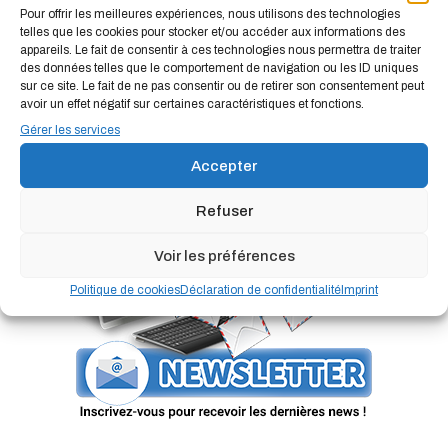
OPÉRATION INÉDITE DE POLICE DES ONDES DANS LES
Pour offrir les meilleures expériences, nous utilisons des technologies
ARDENNES
telles que les cookies pour stocker et/ou accéder aux informations des
appareils. Le fait de consentir à ces technologies nous permettra de traiter
2 janvier 2026
WEBMASTER R.C
des données telles que le comportement de navigation ou les ID uniques
sur ce site. Le fait de ne pas consentir ou de retirer son consentement peut
FLIGHTRADAR24 LE PANOPTIQUE CÉLESTE
avoir un effet négatif sur certaines caractéristiques et fonctions.
11 février 2026
WEBMASTER R.C
Gérer les services
Accepter
Refuser
Voir les préférences
Politique de cookies
Déclaration de confidentialité
Imprint