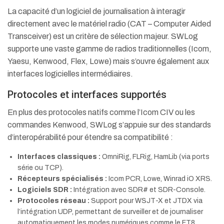
La capacité d’un logiciel de journalisation à interagir
directement avec le matériel radio (CAT – Computer Aided
Transceiver) est un critère de sélection majeur. SWLog
supporte une vaste gamme de radios traditionnelles (Icom,
Yaesu, Kenwood, Flex, Lowe) mais s’ouvre également aux
interfaces logicielles intermédiaires.
Protocoles et interfaces supportés
En plus des protocoles natifs comme l’Icom CIV ou les
commandes Kenwood, SWLog s’appuie sur des standards
d’interopérabilité pour étendre sa compatibilité :
Interfaces classiques :
OmniRig, FLRig, HamLib (via ports
série ou TCP).
Récepteurs spécialisés :
Icom PCR, Lowe, Winrad iO XRS.
Logiciels SDR :
Intégration avec SDR# et SDR-Console.
Protocoles réseau :
Support pour WSJT-X et JTDX via
l’intégration UDP, permettant de surveiller et de journaliser
automatiquement les modes numériques comme le FT8.