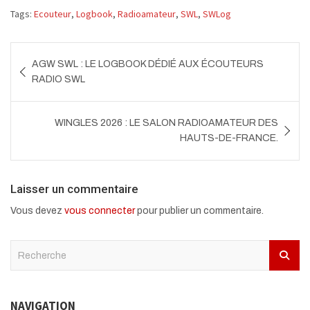
Tags:
Ecouteur
,
Logbook
,
Radioamateur
,
SWL
,
SWLog
Navigation
AGW SWL : LE LOGBOOK DÉDIÉ AUX ÉCOUTEURS
de
RADIO SWL
l’article
WINGLES 2026 : LE SALON RADIOAMATEUR DES
HAUTS-DE-FRANCE.
Laisser un commentaire
Vous devez
vous connecter
pour publier un commentaire.
S
e
a
r
NAVIGATION
c