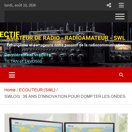
Skip
lundi, août 10, 2026
to
content
RADIO COLLECTIF
PLUS QU'UNE FRÉQUENCE, UNE COMMUNAUTÉ.
Dernièrement inscrits :
TETAN et 14VD500
Home
ECOUTEUR (SWL)
SWLOG : 38 ANS D’INNOVATION POUR DOMPTER LES ONDES