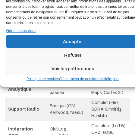
les cookies pour stocker et/ou accéder aux informations des appareils. Le fait 
Édition
consentir à ces technologies nous permettra de traiter des données telles que 
Caractéristique
Édition plus
comportement de navigation ou les ID uniques sur ce site. Le fait de ne pas
standard
consentir ou de retirer son consentement peut avoir un effet négatif sur certain
caractéristiques et fonctions.
19 $ à 33,33 $ par
Coût
Gratuit
an
Gérer les services
Toutes sources
Accepter
Bases de
Sources de base
(ADDX, EiBi,
données SWL
(FCC, HFCC)
ILG…)
Refuser
Nimble, NLE,
Traditionnel &
Voir les préférences
Modes de saisie
Mobile,
Mobile
Traditionnel
Politique de cookies
Déclaration de confidentialité
Imprint
Limitée à l’année
Complète, Heat
Analytique
passée
Maps, Cartes 3D
Complet (Flex,
Basique (CIV,
Support Radio
SDR#, OmniRig,
Kenwood, Yaesu)
HamLib)
Complète (LoTW,
Intégration
ClubLog,
QRZ, eQSL,