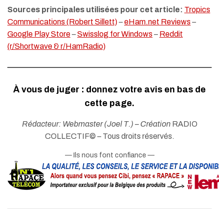
Sources principales utilisées pour cet article:
Tropics
Communications (Robert Sillett)
–
eHam.net Reviews
–
Google Play Store
–
Swisslog for Windows
–
Reddit
(r/Shortwave & r/HamRadio)
À vous de juger : donnez votre avis en bas de
cette page.
Rédacteur: Webmaster (Joel T.) – Création
RADIO
COLLECTIF© – Tous droits réservés.
— Ils nous font confiance —